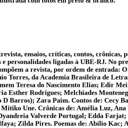
ilustrada com fotos em preto & branco.
evista, ensaios, críticas, contos, crônicas
os e personalidades ligadas à UBE-RJ. No pr
ompõem a revista, por ordem de entrada: O
io Torres, da Academia Brasileira de Letras.
em Teresa do Nascimento Elias; Edir Meirel
ria Esther Rodrigues; Melchiades Montene
ello D Barros); Zara Paim. Contos de: Cecy
; Mitiko Une. Crônicas de: Amélia Luz, An
andreia Valverde Portugal; Edda Farjat; E
faya; Zilda Pires. Poemas de: Abílio Kac; 