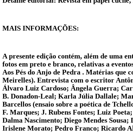
Detalhe editorial:
Revista em papel cuchê, 
MAIS INFORMAÇÕES:
A presente edição contém, além de uma entr
fotos em preto e branco, relativas a event
Aos Pés do Anjo de Pedra . Matérias que c
Meirelles). Entrevista com o escritor Antôn
Álvaro Luiz Cardoso; Ângela Guerra; Carm
B. Donadon-Leal; Karla Júlia Dallale; Ma
Barcellos (ensaio sobre a poética de Tch
F. Marques; J. Rubens Fontes; Luiz Poeta
Dalma Nascimento; Diego Mendes Sousa; Dy
Irislene Morato; Pedro Franco; Ricardo Al