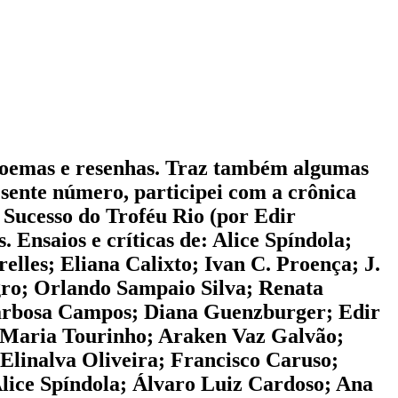
, poemas e resenhas. Traz também algumas
esente número, participei com a crônica
 Sucesso do Troféu Rio (por Edir
 Ensaios e críticas de: Alice Spíndola;
les; Eliana Calixto; Ivan C. Proença; J.
gro; Orlando Sampaio Silva; Renata
 Barbosa Campos; Diana Guenzburger; Edir
a Maria Tourinho; Araken Vaz Galvão;
linalva Oliveira; Francisco Caruso;
Alice Spíndola; Álvaro Luiz Cardoso; Ana