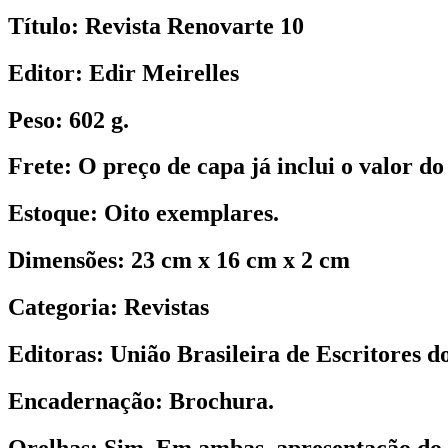
Título:
Revista Renovarte 10
Editor:
Edir Meirelles
Peso:
602 g.
Frete:
O preço de capa já inclui o valor do 
Estoque:
Oito exemplares.
Dimensões:
23 cm x 16 cm x 2 cm
Categoria:
Revistas
Editoras:
União Brasileira de Escritores d
Encadernação:
Brochura.
Orelhas:
Sim. Em ambas, apresentação do 