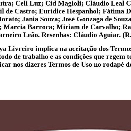
ra; Celi Luz; Cid Magioli; Cláudio Leal Ca
il de Castro; Eurídice Hespanhol; Fátima 
Morato; Jania Souza; José Gonzaga de Souz
; Marcia Barroca; Miriam de Carvalho; Rac
arneiro Leão. Resenhas: Cláudio Aguiar. (R.
a Livreiro implica na aceitação dos Termos
odo de trabalho e as condições que regem t
clicar nos dizeres Termos de Uso no rodapé do