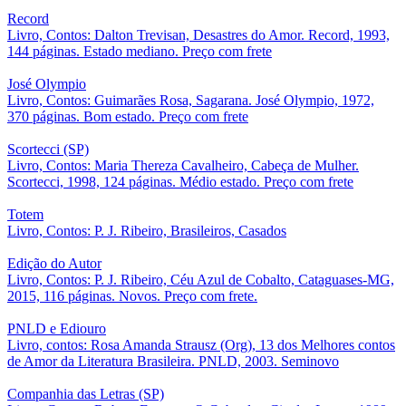
Record
Livro, Contos: Dalton Trevisan, Desastres do Amor. Record, 1993,
144 páginas. Estado mediano. Preço com frete
José Olympio
Livro, Contos: Guimarães Rosa, Sagarana. José Olympio, 1972,
370 páginas. Bom estado. Preço com frete
Scortecci (SP)
Livro, Contos: Maria Thereza Cavalheiro, Cabeça de Mulher.
Scortecci, 1998, 124 páginas. Médio estado. Preço com frete
Totem
Livro, Contos: P. J. Ribeiro, Brasileiros, Casados
Edição do Autor
Livro, Contos: P. J. Ribeiro, Céu Azul de Cobalto, Cataguases-MG,
2015, 116 páginas. Novos. Preço com frete.
PNLD e Ediouro
Livro, contos: Rosa Amanda Strausz (Org), 13 dos Melhores contos
de Amor da Literatura Brasileira. PNLD, 2003. Seminovo
Companhia das Letras (SP)