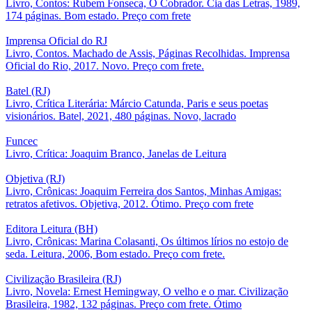
Livro, Contos: Rubem Fonseca, O Cobrador. Cia das Letras, 1989,
174 páginas. Bom estado. Preço com frete
Imprensa Oficial do RJ
Livro, Contos. Machado de Assis, Páginas Recolhidas. Imprensa
Oficial do Rio, 2017. Novo. Preço com frete.
Batel (RJ)
Livro, Crítica Literária: Márcio Catunda, Paris e seus poetas
visionários. Batel, 2021, 480 páginas. Novo, lacrado
Funcec
Livro, Crítica: Joaquim Branco, Janelas de Leitura
Objetiva (RJ)
Livro, Crônicas: Joaquim Ferreira dos Santos, Minhas Amigas:
retratos afetivos. Objetiva, 2012. Ótimo. Preço com frete
Editora Leitura (BH)
Livro, Crônicas: Marina Colasanti, Os últimos lírios no estojo de
seda. Leitura, 2006, Bom estado. Preço com frete.
Civilização Brasileira (RJ)
Livro, Novela: Ernest Hemingway, O velho e o mar. Civilização
Brasileira, 1982, 132 páginas. Preço com frete. Ótimo