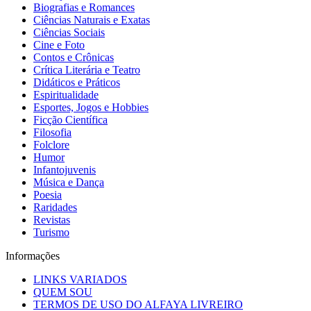
Biografias e Romances
Ciências Naturais e Exatas
Ciências Sociais
Cine e Foto
Contos e Crônicas
Crítica Literária e Teatro
Didáticos e Práticos
Espiritualidade
Esportes, Jogos e Hobbies
Ficção Científica
Filosofia
Folclore
Humor
Infantojuvenis
Música e Dança
Poesia
Raridades
Revistas
Turismo
Informações
LINKS VARIADOS
QUEM SOU
TERMOS DE USO DO ALFAYA LIVREIRO