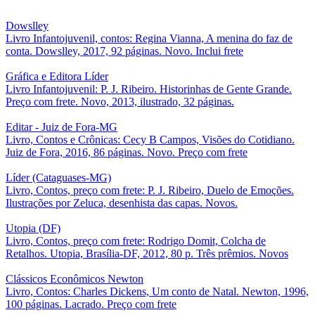
Dowslley
Livro Infantojuvenil, contos: Regina Vianna, A menina do faz de
conta. Dowslley, 2017, 92 páginas. Novo. Inclui frete
Gráfica e Editora Líder
Livro Infantojuvenil: P. J. Ribeiro. Historinhas de Gente Grande.
Preço com frete. Novo, 2013, ilustrado, 32 páginas.
Editar - Juiz de Fora-MG
Livro, Contos e Crônicas: Cecy B Campos, Visões do Cotidiano.
Juiz de Fora, 2016, 86 páginas. Novo. Preço com frete
Líder (Cataguases-MG)
Livro, Contos, preço com frete: P. J. Ribeiro, Duelo de Emoções.
Ilustrações por Zeluca, desenhista das capas. Novos.
Utopia (DF)
Livro, Contos, preço com frete: Rodrigo Domit, Colcha de
Retalhos. Utopia, Brasília-DF, 2012, 80 p. Três prêmios. Novos
Clássicos Econômicos Newton
Livro, Contos: Charles Dickens, Um conto de Natal. Newton, 1996,
100 páginas. Lacrado. Preço com frete