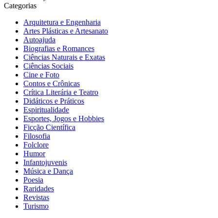
Categorias
Arquitetura e Engenharia
Artes Plásticas e Artesanato
Autoajuda
Biografias e Romances
Ciências Naturais e Exatas
Ciências Sociais
Cine e Foto
Contos e Crônicas
Crítica Literária e Teatro
Didáticos e Práticos
Espiritualidade
Esportes, Jogos e Hobbies
Ficção Científica
Filosofia
Folclore
Humor
Infantojuvenis
Música e Dança
Poesia
Raridades
Revistas
Turismo