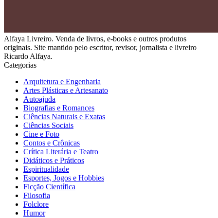
Alfaya Livreiro. Venda de livros, e-books e outros produtos
originais. Site mantido pelo escritor, revisor, jornalista e livreiro
Ricardo Alfaya.
Categorias
Arquitetura e Engenharia
Artes Plásticas e Artesanato
Autoajuda
Biografias e Romances
Ciências Naturais e Exatas
Ciências Sociais
Cine e Foto
Contos e Crônicas
Crítica Literária e Teatro
Didáticos e Práticos
Espiritualidade
Esportes, Jogos e Hobbies
Ficção Científica
Filosofia
Folclore
Humor