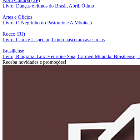
Abril Cultural (SP)
Livro: Danças e ritmos do Brasil, Abril, Ótimo
Artes e Ofícios
Livro: O Negrinho do Pastoreio e A Mboitatá
Rocco (RJ)
Livro: Clarice Lispector, Como nasceram as estrelas
Brasiliense
Livro, Biografia: Luiz Henrique Saia, Carmen Miranda. Brasiliense, 
Receba novidades e promoções!