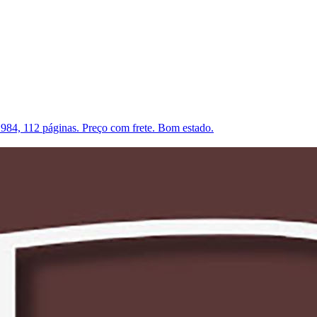
1984, 112 páginas. Preço com frete. Bom estado.