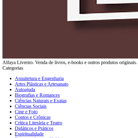
Alfaya Livreiro. Venda de livros, e-books e outros produtos originais. S
Categorias
Arquitetura e Engenharia
Artes Plásticas e Artesanato
Autoajuda
Biografias e Romances
Ciências Naturais e Exatas
Ciências Sociais
Cine e Foto
Contos e Crônicas
Crítica Literária e Teatro
Didáticos e Práticos
Espiritualidade